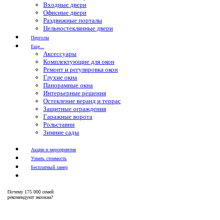
Входные двери
Офисные двери
Раздвижные порталы
Цельностеклянные двери
Перголы
Еще...
Аксессуары
Комплектующие для окон
Ремонт и регулировка окон
Глухие окна
Панорамные окна
Интерьерные решения
Остекление веранд и террас
Защитные ограждения
Гаражные ворота
Рольставни
Зимние сады
Акции и мероприятия
Узнать стоимость
Бесплатный замер
Почему
175 000 семей
рекомендуют экоокна?