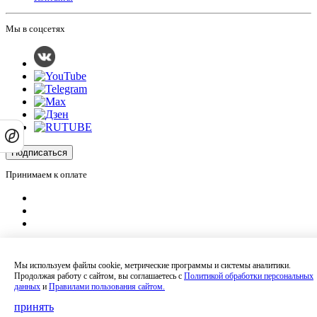
Мы в соцсетях
Подписаться
Принимаем к оплате
Оплатить заказ
Оставляя на сайте свои контактные данные, Вы даете согласие на обработку
Мы используем файлы cookie, метрические программы и системы аналитики.
своих персональных данных в соответствии с
политикой
Продолжая работу с сайтом, вы соглашаетесь с
Политикой обработки персональных
конфиденциальности
.
данных
и
Правилами пользования сайтом.
Сайт не является публичной офертой и носит информационный характер.
Политика обработки персональных данных
,
Согласие на обработку
принять
персональных данных
,
Согласие на получение рекламных материалов
.