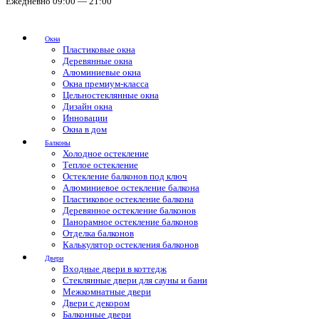
Ежедневно 09:00 — 21:00
Окна
Пластиковые окна
Деревянные окна
Алюминиевые окна
Окна премиум-класса
Цельностеклянные окна
Дизайн окна
Инновации
Окна в дом
Балконы
Холодное остекление
Теплое остекление
Остекление балконов под ключ
Алюминиевое остекление балкона
Пластиковое остекление балкона
Деревянное остекление балконов
Панорамное остекление балконов
Отделка балконов
Калькулятор остекления балконов
Двери
Входные двери в коттедж
Стеклянные двери для сауны и бани
Межкомнатные двери
Двери с декором
Балконные двери