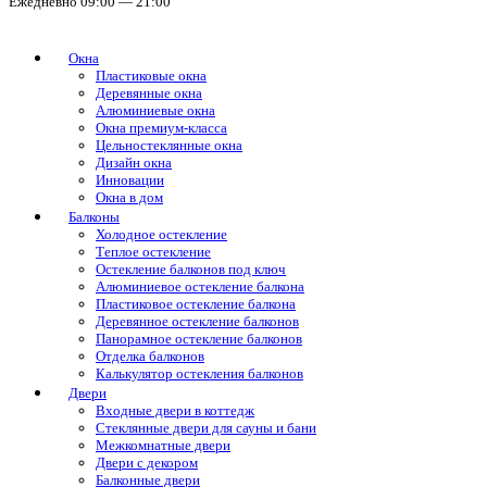
Ежедневно 09:00 — 21:00
Окна
Пластиковые окна
Деревянные окна
Алюминиевые окна
Окна премиум-класса
Цельностеклянные окна
Дизайн окна
Инновации
Окна в дом
Балконы
Холодное остекление
Теплое остекление
Остекление балконов под ключ
Алюминиевое остекление балкона
Пластиковое остекление балкона
Деревянное остекление балконов
Панорамное остекление балконов
Отделка балконов
Калькулятор остекления балконов
Двери
Входные двери в коттедж
Стеклянные двери для сауны и бани
Межкомнатные двери
Двери с декором
Балконные двери