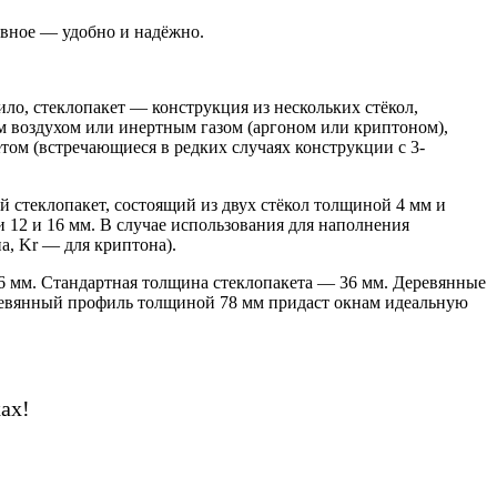
авное — удобно и надёжно.
ло, стеклопакет — конструкция из нескольких стёкол,
 воздухом или инертным газом (аргоном или криптоном),
етом (встречающиеся в редких случаях конструкции с 3-
 стеклопакет, состоящий из двух стёкол толщиной 4 мм и
 12 и 16 мм. В случае использования для наполнения
а, Kr — для криптона).
6 мм. Стандартная толщина стеклопакета — 36 мм. Деревянные
еревянный профиль толщиной 78 мм придаст окнам идеальную
ах!