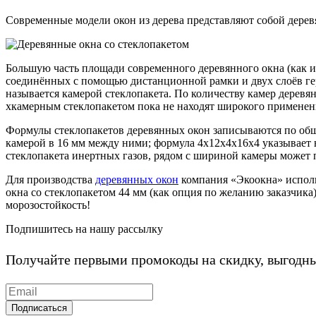
Современные модели окон из дерева представляют собой деревя
Большую часть площади современного деревянного окна (как и 
соединённых с помощью дистанционной рамки и двух слоёв ге
называется камерой стеклопакета. По количеству камер деревя
хкамерным стеклопакетом пока не находят широкого применен
Формулы стеклопакетов деревянных окон записываются по общи
камерой в 16 мм между ними; формула 4х12х4х16х4 указывает н
стеклопакета инертных газов, рядом с шириной камеры может п
Для производства
деревянных окон
компания «Экоокна» исполь
окна со стеклопакетом 44 мм (как опция по желанию заказчи
морозостойкость!
Подпишитесь на нашу рассылку
Получайте первыми промокоды на скидку, выгодн
Подписаться