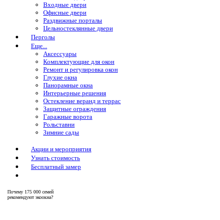
Входные двери
Офисные двери
Раздвижные порталы
Цельностеклянные двери
Перголы
Еще...
Аксессуары
Комплектующие для окон
Ремонт и регулировка окон
Глухие окна
Панорамные окна
Интерьерные решения
Остекление веранд и террас
Защитные ограждения
Гаражные ворота
Рольставни
Зимние сады
Акции и мероприятия
Узнать стоимость
Бесплатный замер
Почему
175 000 семей
рекомендуют экоокна?