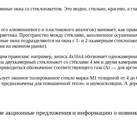
нные окна со стеклопакетом. Это модно, стильно, красиво, а гл
его алюминиевого и пластикового аналогов) занимает, как прави
рметика. Пространство между стёклами, заполненное осушенным
нные окна подразделяются на окна с 1- и 2-хкамерным стеклопак
ия на оконном рынке).
м правилам: например, запись 4х16х4 обозначает однокамерный
а двухкамерный стеклопакет со стёклами 4 мм и двумя камерами
риводиться обозначение соответствующего газа (Ar — для аргон
зует оконное полированное стекло марки М1 толщиной от 4 до 
ка) предназначены для повышенной тепло- и шумоизоляции. А д
ые акционные предложения и информацию о новинк