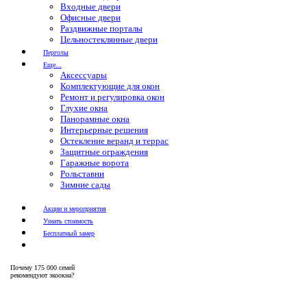
Входные двери
Офисные двери
Раздвижные порталы
Цельностеклянные двери
Перголы
Еще...
Аксессуары
Комплектующие для окон
Ремонт и регулировка окон
Глухие окна
Панорамные окна
Интерьерные решения
Остекление веранд и террас
Защитные ограждения
Гаражные ворота
Рольставни
Зимние сады
Акции и мероприятия
Узнать стоимость
Бесплатный замер
Почему
175 000 семей
рекомендуют экоокна?