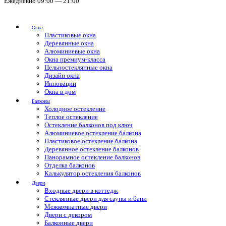
Ежедневно 09:00 — 21:00
Окна
Пластиковые окна
Деревянные окна
Алюминиевые окна
Окна премиум-класса
Цельностеклянные окна
Дизайн окна
Инновации
Окна в дом
Балконы
Холодное остекление
Теплое остекление
Остекление балконов под ключ
Алюминиевое остекление балкона
Пластиковое остекление балкона
Деревянное остекление балконов
Панорамное остекление балконов
Отделка балконов
Калькулятор остекления балконов
Двери
Входные двери в коттедж
Стеклянные двери для сауны и бани
Межкомнатные двери
Двери с декором
Балконные двери