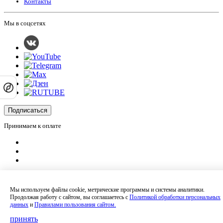
Контакты
Мы в соцсетях
Подписаться
Принимаем к оплате
Оплатить заказ
Оставляя на сайте свои контактные данные, Вы даете согласие на обработку
Мы используем файлы cookie, метрические программы и системы аналитики.
своих персональных данных в соответствии с
политикой
Продолжая работу с сайтом, вы соглашаетесь с
Политикой обработки персональных
конфиденциальности
.
данных
и
Правилами пользования сайтом.
Сайт не является публичной офертой и носит информационный характер.
Политика обработки персональных данных
,
Согласие на обработку
принять