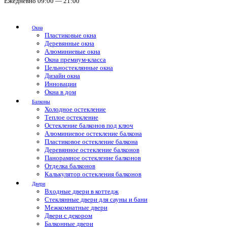
Ежедневно 09:00 — 21:00
Окна
Пластиковые окна
Деревянные окна
Алюминиевые окна
Окна премиум-класса
Цельностеклянные окна
Дизайн окна
Инновации
Окна в дом
Балконы
Холодное остекление
Теплое остекление
Остекление балконов под ключ
Алюминиевое остекление балкона
Пластиковое остекление балкона
Деревянное остекление балконов
Панорамное остекление балконов
Отделка балконов
Калькулятор остекления балконов
Двери
Входные двери в коттедж
Стеклянные двери для сауны и бани
Межкомнатные двери
Двери с декором
Балконные двери