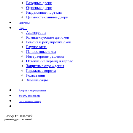
Входные двери
Офисные двери
Раздвижные порталы
Цельностеклянные двери
Перголы
Еще...
Аксессуары
Комплектующие для окон
Ремонт и регулировка окон
Глухие окна
Панорамные окна
Интерьерные решения
Остекление веранд и террас
Защитные ограждения
Гаражные ворота
Рольставни
Зимние сады
Акции и мероприятия
Узнать стоимость
Бесплатный замер
Почему
175 000 семей
рекомендуют экоокна?