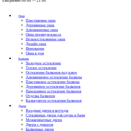
Ежедневно 09:00 — 21:00
Окна
Пластиковые окна
Деревянные окна
Алюминиевые окна
Окна премиум-класса
Цельностеклянные окна
Дизайн окна
Инновации
Окна в дом
Балконы
Холодное остекление
Теплое остекление
Остекление балконов под ключ
Алюминиевое остекление балкона
Пластиковое остекление балкона
Деревянное остекление балконов
Панорамное остекление балконов
Отделка балконов
Калькулятор остекления балконов
Двери
Входные двери в коттедж
Стеклянные двери для сауны и бани
Межкомнатные двери
Двери с декором
Балконные двери