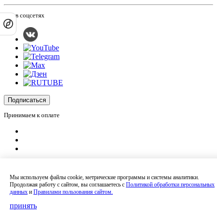
Мы в соцсетях
Подписаться
Принимаем к оплате
Оплатить заказ
Оставляя на сайте свои контактные данные, Вы даете согласие на обработку
Мы используем файлы cookie, метрические программы и системы аналитики.
своих персональных данных в соответствии с
политикой
Продолжая работу с сайтом, вы соглашаетесь с
Политикой обработки персональных
конфиденциальности
.
данных
и
Правилами пользования сайтом.
Сайт не является публичной офертой и носит информационный характер.
Политика обработки персональных данных
,
Согласие на обработку
принять
персональных данных
,
Согласие на получение рекламных материалов
.