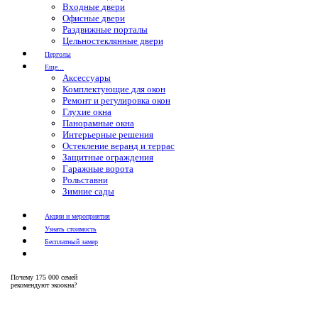
Входные двери
Офисные двери
Раздвижные порталы
Цельностеклянные двери
Перголы
Еще...
Аксессуары
Комплектующие для окон
Ремонт и регулировка окон
Глухие окна
Панорамные окна
Интерьерные решения
Остекление веранд и террас
Защитные ограждения
Гаражные ворота
Рольставни
Зимние сады
Акции и мероприятия
Узнать стоимость
Бесплатный замер
Почему
175 000 семей
рекомендуют экоокна?