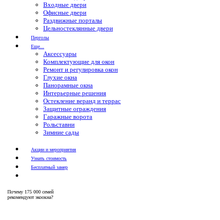
Входные двери
Офисные двери
Раздвижные порталы
Цельностеклянные двери
Перголы
Еще...
Аксессуары
Комплектующие для окон
Ремонт и регулировка окон
Глухие окна
Панорамные окна
Интерьерные решения
Остекление веранд и террас
Защитные ограждения
Гаражные ворота
Рольставни
Зимние сады
Акции и мероприятия
Узнать стоимость
Бесплатный замер
Почему
175 000 семей
рекомендуют экоокна?