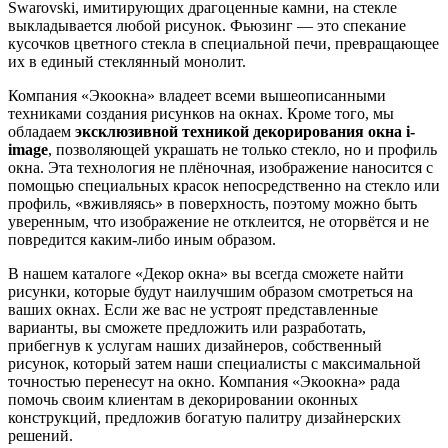
Swarovski, имитирующих драгоценные камни, на стекле
выкладывается любой рисунок. Фьюзинг — это спекание
кусочков цветного стекла в специальной печи, превращающее
их в единый стеклянный монолит.
Компания «Экоокна» владеет всеми вышеописанными
техниками создания рисунков на окнах. Кроме того, мы
обладаем
эксклюзивной техникой декорирования окна i-
image
, позволяющей украшать не только стекло, но и профиль
окна. Эта технология не плёночная, изображение наносится с
помощью специальных красок непосредственно на стекло или
профиль, «вживляясь» в поверхность, поэтому можно быть
уверенным, что изображение не отклеится, не оторвётся и не
повредится каким-либо иным образом.
В нашем каталоге «Декор окна» вы всегда сможете найти
рисунки, которые будут наилучшим образом смотреться на
ваших окнах. Если же вас не устроят представленные
варианты, вы сможете предложить или разработать,
прибегнув к услугам наших дизайнеров, собственный
рисунок, который затем наши специалисты с максимальной
точностью перенесут на окно. Компания «Экоокна» рада
помочь своим клиентам в декорировании оконных
конструкций, предложив богатую палитру дизайнерских
решений.