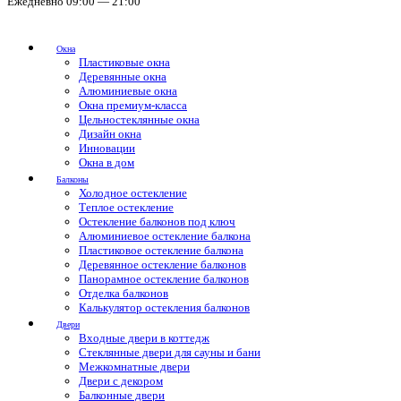
Ежедневно 09:00 — 21:00
Окна
Пластиковые окна
Деревянные окна
Алюминиевые окна
Окна премиум-класса
Цельностеклянные окна
Дизайн окна
Инновации
Окна в дом
Балконы
Холодное остекление
Теплое остекление
Остекление балконов под ключ
Алюминиевое остекление балкона
Пластиковое остекление балкона
Деревянное остекление балконов
Панорамное остекление балконов
Отделка балконов
Калькулятор остекления балконов
Двери
Входные двери в коттедж
Стеклянные двери для сауны и бани
Межкомнатные двери
Двери с декором
Балконные двери