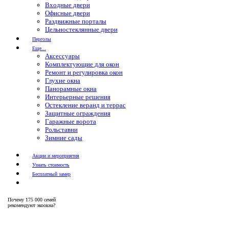
Входные двери
Офисные двери
Раздвижные порталы
Цельностеклянные двери
Перголы
Еще...
Аксессуары
Комплектующие для окон
Ремонт и регулировка окон
Глухие окна
Панорамные окна
Интерьерные решения
Остекление веранд и террас
Защитные ограждения
Гаражные ворота
Рольставни
Зимние сады
Акции и мероприятия
Узнать стоимость
Бесплатный замер
Почему
175 000 семей
рекомендуют экоокна?