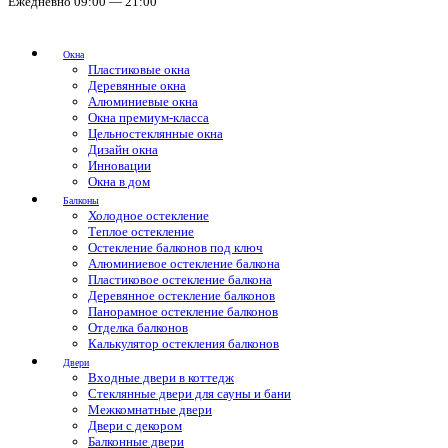
Ежедневно 09:00 — 21:00
Окна
Пластиковые окна
Деревянные окна
Алюминиевые окна
Окна премиум-класса
Цельностеклянные окна
Дизайн окна
Инновации
Окна в дом
Балконы
Холодное остекление
Теплое остекление
Остекление балконов под ключ
Алюминиевое остекление балкона
Пластиковое остекление балкона
Деревянное остекление балконов
Панорамное остекление балконов
Отделка балконов
Калькулятор остекления балконов
Двери
Входные двери в коттедж
Стеклянные двери для сауны и бани
Межкомнатные двери
Двери с декором
Балконные двери