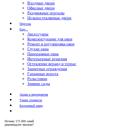
Входные двери
Офисные двери
Раздвижные порталы
Цельностеклянные двери
Перголы
Еще...
Аксессуары
Комплектующие для окон
Ремонт и регулировка окон
Глухие окна
Панорамные окна
Интерьерные решения
Остекление веранд и террас
Защитные ограждения
Гаражные ворота
Рольставни
Зимние сады
Акции и мероприятия
Узнать стоимость
Бесплатный замер
Почему
175 000 семей
рекомендуют экоокна?