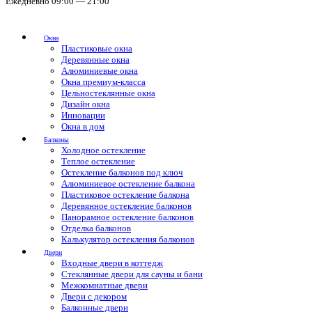
Ежедневно 09:00 — 21:00
Окна
Пластиковые окна
Деревянные окна
Алюминиевые окна
Окна премиум-класса
Цельностеклянные окна
Дизайн окна
Инновации
Окна в дом
Балконы
Холодное остекление
Теплое остекление
Остекление балконов под ключ
Алюминиевое остекление балкона
Пластиковое остекление балкона
Деревянное остекление балконов
Панорамное остекление балконов
Отделка балконов
Калькулятор остекления балконов
Двери
Входные двери в коттедж
Стеклянные двери для сауны и бани
Межкомнатные двери
Двери с декором
Балконные двери