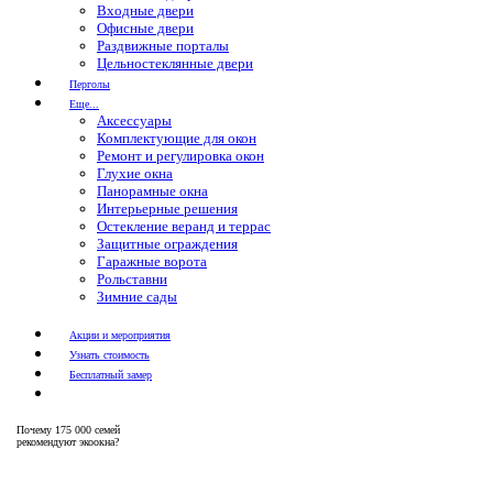
Входные двери
Офисные двери
Раздвижные порталы
Цельностеклянные двери
Перголы
Еще...
Аксессуары
Комплектующие для окон
Ремонт и регулировка окон
Глухие окна
Панорамные окна
Интерьерные решения
Остекление веранд и террас
Защитные ограждения
Гаражные ворота
Рольставни
Зимние сады
Акции и мероприятия
Узнать стоимость
Бесплатный замер
Почему
175 000 семей
рекомендуют экоокна?