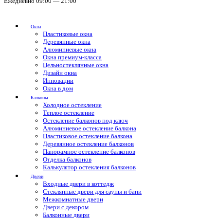
Ежедневно 09:00 — 21:00
Окна
Пластиковые окна
Деревянные окна
Алюминиевые окна
Окна премиум-класса
Цельностеклянные окна
Дизайн окна
Инновации
Окна в дом
Балконы
Холодное остекление
Теплое остекление
Остекление балконов под ключ
Алюминиевое остекление балкона
Пластиковое остекление балкона
Деревянное остекление балконов
Панорамное остекление балконов
Отделка балконов
Калькулятор остекления балконов
Двери
Входные двери в коттедж
Стеклянные двери для сауны и бани
Межкомнатные двери
Двери с декором
Балконные двери