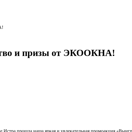
А!
ство и призы от ЭКООКНА!
оде Истра прошла наша яркая и увлекательная промоакция «Вы