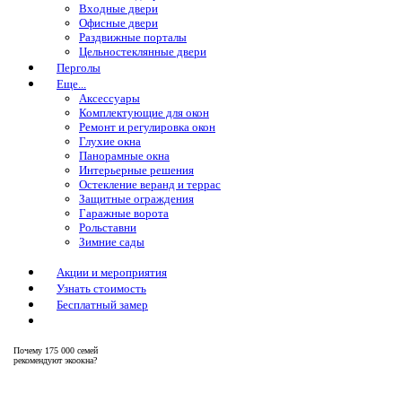
Входные двери
Офисные двери
Раздвижные порталы
Цельностеклянные двери
Перголы
Еще...
Аксессуары
Комплектующие для окон
Ремонт и регулировка окон
Глухие окна
Панорамные окна
Интерьерные решения
Остекление веранд и террас
Защитные ограждения
Гаражные ворота
Рольставни
Зимние сады
Акции и мероприятия
Узнать стоимость
Бесплатный замер
Почему
175 000 семей
рекомендуют экоокна?