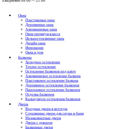
Ежедневно 09:00 — 21:00
Окна
Пластиковые окна
Деревянные окна
Алюминиевые окна
Окна премиум-класса
Цельностеклянные окна
Дизайн окна
Инновации
Окна в дом
Балконы
Холодное остекление
Теплое остекление
Остекление балконов под ключ
Алюминиевое остекление балкона
Пластиковое остекление балкона
Деревянное остекление балконов
Панорамное остекление балконов
Отделка балконов
Калькулятор остекления балконов
Двери
Входные двери в коттедж
Стеклянные двери для сауны и бани
Межкомнатные двери
Двери с декором
Балконные двери