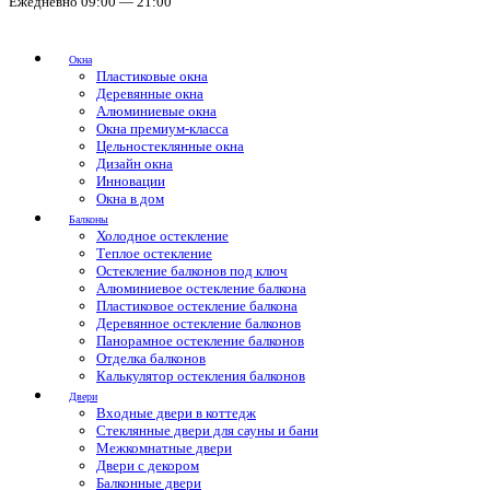
Ежедневно 09:00 — 21:00
Окна
Пластиковые окна
Деревянные окна
Алюминиевые окна
Окна премиум-класса
Цельностеклянные окна
Дизайн окна
Инновации
Окна в дом
Балконы
Холодное остекление
Теплое остекление
Остекление балконов под ключ
Алюминиевое остекление балкона
Пластиковое остекление балкона
Деревянное остекление балконов
Панорамное остекление балконов
Отделка балконов
Калькулятор остекления балконов
Двери
Входные двери в коттедж
Стеклянные двери для сауны и бани
Межкомнатные двери
Двери с декором
Балконные двери