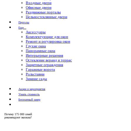
Входные двери
Офисные двери
Раздвижные порталы
Цельностеклянные двери
Перголы
Еще...
Аксессуары
Комплектующие для окон
Ремонт и регулировка окон
Глухие окна
Панорамные окна
Интерьерные решения
Остекление веранд и террас
Защитные ограждения
Гаражные ворота
Рольставни
Зимние сады
Акции и мероприятия
Узнать стоимость
Бесплатный замер
Почему
175 000 семей
рекомендуют экоокна?