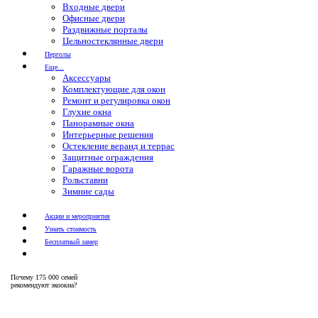
Входные двери
Офисные двери
Раздвижные порталы
Цельностеклянные двери
Перголы
Еще...
Аксессуары
Комплектующие для окон
Ремонт и регулировка окон
Глухие окна
Панорамные окна
Интерьерные решения
Остекление веранд и террас
Защитные ограждения
Гаражные ворота
Рольставни
Зимние сады
Акции и мероприятия
Узнать стоимость
Бесплатный замер
Почему
175 000 семей
рекомендуют экоокна?