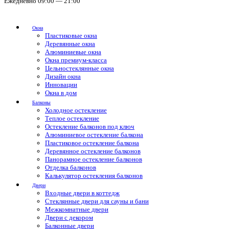
Ежедневно 09:00 — 21:00
Окна
Пластиковые окна
Деревянные окна
Алюминиевые окна
Окна премиум-класса
Цельностеклянные окна
Дизайн окна
Инновации
Окна в дом
Балконы
Холодное остекление
Теплое остекление
Остекление балконов под ключ
Алюминиевое остекление балкона
Пластиковое остекление балкона
Деревянное остекление балконов
Панорамное остекление балконов
Отделка балконов
Калькулятор остекления балконов
Двери
Входные двери в коттедж
Стеклянные двери для сауны и бани
Межкомнатные двери
Двери с декором
Балконные двери