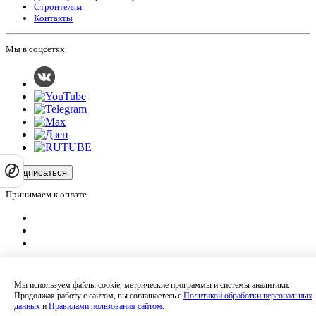
Строителям
Контакты
Мы в соцсетях
Подписаться
Принимаем к оплате
Оплатить заказ
Оставляя на сайте свои контактные данные, Вы даете согласие на обработку
Мы используем файлы cookie, метрические программы и системы аналитики.
своих персональных данных в соответствии с
политикой
Продолжая работу с сайтом, вы соглашаетесь с
Политикой обработки персональных
конфиденциальности
.
данных
и
Правилами пользования сайтом.
Сайт не является публичной офертой и носит информационный характер.