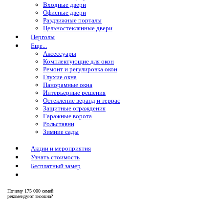
Входные двери
Офисные двери
Раздвижные порталы
Цельностеклянные двери
Перголы
Еще...
Аксессуары
Комплектующие для окон
Ремонт и регулировка окон
Глухие окна
Панорамные окна
Интерьерные решения
Остекление веранд и террас
Защитные ограждения
Гаражные ворота
Рольставни
Зимние сады
Акции и мероприятия
Узнать стоимость
Бесплатный замер
Почему
175 000 семей
рекомендуют экоокна?