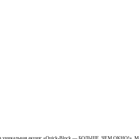
ла уникальная акция: «Quick-Block — БОЛЬШЕ, ЧЕМ ОКНО!». Ме