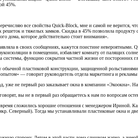
ой 45%.
речисляю все свойства Quick-Block, мне и самой не верится, ч
х решеток и тяжелых замков. Скидка в 45% позволила продукту 
го дома, которое действительно стоит внимания».
вляла в своих сообщениях, кажутся поистине невероятными. Qui
укоизоляции в помещении, избавляет комнату от палящих солне
а системы, функцию сокрытия частной жизни от посторонних гла
 у обычной пластиковой конструкции, защищенной рольставнями
я опытом» — говорит руководитель отдела маркетинга и рекламы
 уже не первый раз заказывает окна в компании «Экоокна». На э
говорят, вы не в первый раз обращаетесь к нам по вопросам ост
 время сложились хорошие отношения с менеджером Ириной. Каже
кр. Северный). Тогда мы устанавливали пластиковые окна и двер
жную сторону. Летом в этой части дома слишком жарко, а зимой