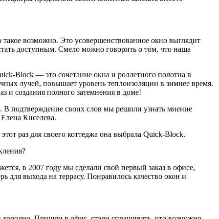
то такое возможно. Это усовершенствованное окно выглядит
стать доступным. Смело можно говорить о том, что наша
ck-Block — это сочетание окна и роллетного полотна в
чных лучей, повышает уровень теплоизоляции в зимнее время.
з и создания полного затемнения в доме!
. В подтверждение своих слов мы решили узнать мнение
 Елена Киселева.
тот раз для своего коттеджа она выбрала Quick-Block.
екления?
тся, в 2007 году мы сделали свой первый заказ в офисе,
ь для выхода на террасу. Понравилось качество окон и
 холодно. Пришли в офис, стали спрашивать, что возможно