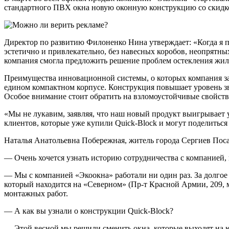
стандартного ПВХ окна новую оконную конструкцию со скидк
Директор по развитию Филоненко Нина утверждает: «Когда я пе
эстетично и привлекательно, без навесных коробов, неопрятны
компания смогла предложить решение проблем остекления жило
Преимущества инновационной системы, о которых компания зая
едином компактном корпусе. Конструкция повышает уровень зв
Особое внимание стоит обратить на взломоустойчивые свойств
«Мы не лукавим, заявляя, что наш новый продукт выигрывает
клиентов, которые уже купили Quick-Block и могут поделитьс
Наталья Анатольевна Побережная, житель города Сергиев Посад,
— Очень хочется узнать историю сотрудничества с компанией, 
— Мы с компанией «Экоокна» работали ни один раз. За долгое
который находится на «Северном» (Пр-т Красной Армии, 209, м
монтажных работ.
— А как вы узнали о конструкции Quick-Block?
— Этой весной мы решили сменить окна, которые выходят на ю