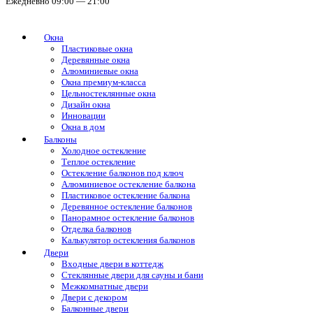
Ежедневно 09:00 — 21:00
Окна
Пластиковые окна
Деревянные окна
Алюминиевые окна
Окна премиум-класса
Цельностеклянные окна
Дизайн окна
Инновации
Окна в дом
Балконы
Холодное остекление
Теплое остекление
Остекление балконов под ключ
Алюминиевое остекление балкона
Пластиковое остекление балкона
Деревянное остекление балконов
Панорамное остекление балконов
Отделка балконов
Калькулятор остекления балконов
Двери
Входные двери в коттедж
Стеклянные двери для сауны и бани
Межкомнатные двери
Двери с декором
Балконные двери