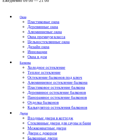
Ежедневно 09:00 — 21:00
Окна
Пластиковые окна
Деревянные окна
Алюминиевые окна
Окна премиум-класса
Цельностеклянные окна
Дизайн окна
Инновации
Окна в дом
Балконы
Холодное остекление
Теплое остекление
Остекление балконов под ключ
Алюминиевое остекление балкона
Пластиковое остекление балкона
Деревянное остекление балконов
Панорамное остекление балконов
Отделка балконов
Калькулятор остекления балконов
Двери
Входные двери в коттедж
Стеклянные двери для сауны и бани
Межкомнатные двери
Двери с декором
Балконные двери