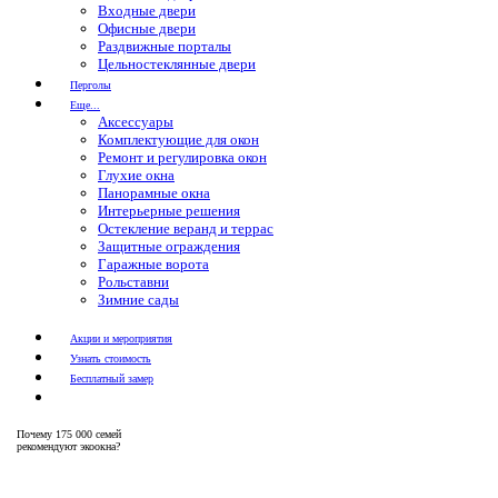
Входные двери
Офисные двери
Раздвижные порталы
Цельностеклянные двери
Перголы
Еще...
Аксессуары
Комплектующие для окон
Ремонт и регулировка окон
Глухие окна
Панорамные окна
Интерьерные решения
Остекление веранд и террас
Защитные ограждения
Гаражные ворота
Рольставни
Зимние сады
Акции и мероприятия
Узнать стоимость
Бесплатный замер
Почему
175 000 семей
рекомендуют экоокна?