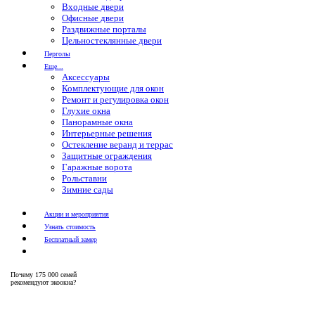
Входные двери
Офисные двери
Раздвижные порталы
Цельностеклянные двери
Перголы
Еще...
Аксессуары
Комплектующие для окон
Ремонт и регулировка окон
Глухие окна
Панорамные окна
Интерьерные решения
Остекление веранд и террас
Защитные ограждения
Гаражные ворота
Рольставни
Зимние сады
Акции и мероприятия
Узнать стоимость
Бесплатный замер
Почему
175 000 семей
рекомендуют экоокна?