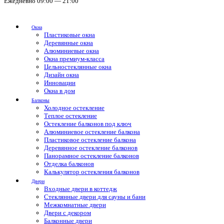
Ежедневно 09:00 — 21:00
Окна
Пластиковые окна
Деревянные окна
Алюминиевые окна
Окна премиум-класса
Цельностеклянные окна
Дизайн окна
Инновации
Окна в дом
Балконы
Холодное остекление
Теплое остекление
Остекление балконов под ключ
Алюминиевое остекление балкона
Пластиковое остекление балкона
Деревянное остекление балконов
Панорамное остекление балконов
Отделка балконов
Калькулятор остекления балконов
Двери
Входные двери в коттедж
Стеклянные двери для сауны и бани
Межкомнатные двери
Двери с декором
Балконные двери