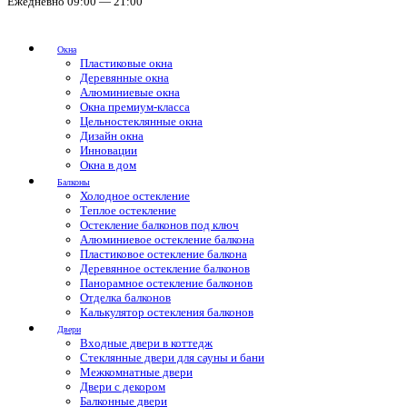
Ежедневно 09:00 — 21:00
Окна
Пластиковые окна
Деревянные окна
Алюминиевые окна
Окна премиум-класса
Цельностеклянные окна
Дизайн окна
Инновации
Окна в дом
Балконы
Холодное остекление
Теплое остекление
Остекление балконов под ключ
Алюминиевое остекление балкона
Пластиковое остекление балкона
Деревянное остекление балконов
Панорамное остекление балконов
Отделка балконов
Калькулятор остекления балконов
Двери
Входные двери в коттедж
Стеклянные двери для сауны и бани
Межкомнатные двери
Двери с декором
Балконные двери