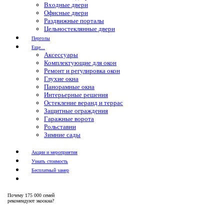
Входные двери
Офисные двери
Раздвижные порталы
Цельностеклянные двери
Перголы
Еще...
Аксессуары
Комплектующие для окон
Ремонт и регулировка окон
Глухие окна
Панорамные окна
Интерьерные решения
Остекление веранд и террас
Защитные ограждения
Гаражные ворота
Рольставни
Зимние сады
Акции и мероприятия
Узнать стоимость
Бесплатный замер
Почему
175 000 семей
рекомендуют экоокна?