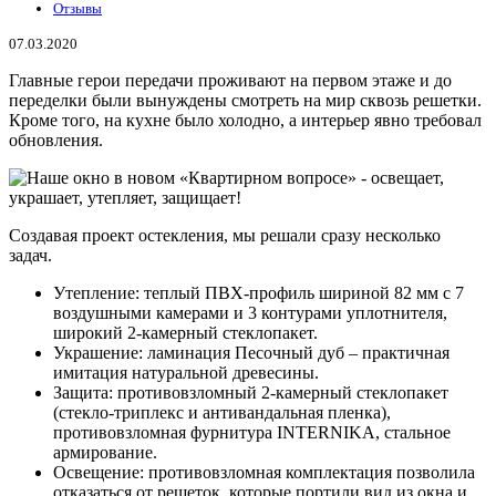
Отзывы
07.03.2020
Главные герои передачи проживают на первом этаже и до
переделки были вынуждены смотреть на мир сквозь решетки.
Кроме того, на кухне было холодно, а интерьер явно требовал
обновления.
Создавая проект остекления, мы решали сразу несколько
задач.
Утепление: теплый ПВХ-профиль шириной 82 мм с 7
воздушными камерами и 3 контурами уплотнителя,
широкий 2-камерный стеклопакет.
Украшение: ламинация Песочный дуб – практичная
имитация натуральной древесины.
Защита: противовзломный 2-камерный стеклопакет
(стекло-триплекс и антивандальная пленка),
противовзломная фурнитура INTERNIKA, стальное
армирование.
Освещение: противовзломная комплектация позволила
отказаться от решеток, которые портили вид из окна и