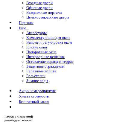
Входные двери
Офисные двери
Раздвижные порталы
Цельностеклянные двери
Перголы
Еще...
Аксессуары
Комплектующие для окон
Ремонт и регулировка окон
Глухие окна
Панорамные окна
Интерьерные решения
Остекление веранд и террас
Защитные ограждения
Гаражные ворота
Рольставни
Зимние сады
Акции и мероприятия
Узнать стоимость
Бесплатный замер
Почему
175 000 семей
рекомендуют экоокна?