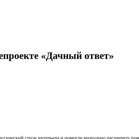
епроекте «Дачный ответ»
ссический стиль интерьера и помогли визуально расширить по