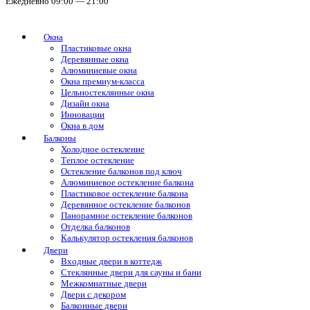
Ежедневно 09:00 — 21:00
Окна
Пластиковые окна
Деревянные окна
Алюминиевые окна
Окна премиум-класса
Цельностеклянные окна
Дизайн окна
Инновации
Окна в дом
Балконы
Холодное остекление
Теплое остекление
Остекление балконов под ключ
Алюминиевое остекление балкона
Пластиковое остекление балкона
Деревянное остекление балконов
Панорамное остекление балконов
Отделка балконов
Калькулятор остекления балконов
Двери
Входные двери в коттедж
Стеклянные двери для сауны и бани
Межкомнатные двери
Двери с декором
Балконные двери