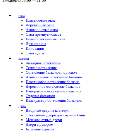
Ежедневно 09:00 — 21:00
Окна
Пластиковые окна
Деревянные окна
Алюминиевые окна
Окна премиум-класса
Цельностеклянные окна
Дизайн окна
Инновации
Окна в дом
Балконы
Холодное остекление
Теплое остекление
Остекление балконов под ключ
Алюминиевое остекление балкона
Пластиковое остекление балкона
Деревянное остекление балконов
Панорамное остекление балконов
Отделка балконов
Калькулятор остекления балконов
Двери
Входные двери в коттедж
Стеклянные двери для сауны и бани
Межкомнатные двери
Двери с декором
Балконные двери