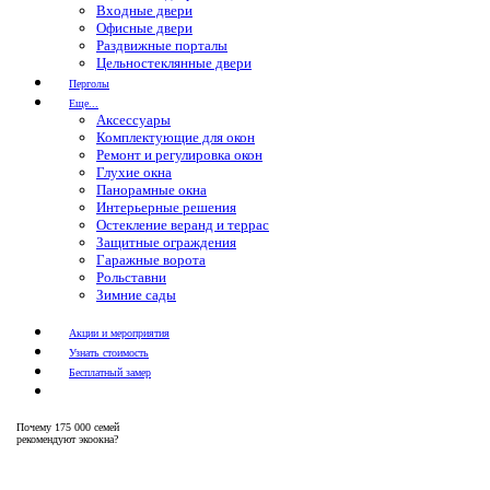
Входные двери
Офисные двери
Раздвижные порталы
Цельностеклянные двери
Перголы
Еще...
Аксессуары
Комплектующие для окон
Ремонт и регулировка окон
Глухие окна
Панорамные окна
Интерьерные решения
Остекление веранд и террас
Защитные ограждения
Гаражные ворота
Рольставни
Зимние сады
Акции и мероприятия
Узнать стоимость
Бесплатный замер
Почему
175 000 семей
рекомендуют экоокна?