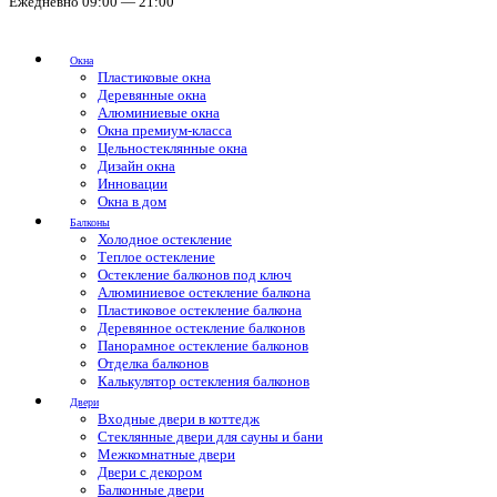
Ежедневно 09:00 — 21:00
Окна
Пластиковые окна
Деревянные окна
Алюминиевые окна
Окна премиум-класса
Цельностеклянные окна
Дизайн окна
Инновации
Окна в дом
Балконы
Холодное остекление
Теплое остекление
Остекление балконов под ключ
Алюминиевое остекление балкона
Пластиковое остекление балкона
Деревянное остекление балконов
Панорамное остекление балконов
Отделка балконов
Калькулятор остекления балконов
Двери
Входные двери в коттедж
Стеклянные двери для сауны и бани
Межкомнатные двери
Двери с декором
Балконные двери