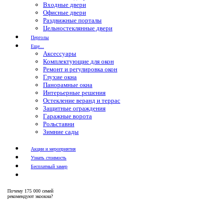
Входные двери
Офисные двери
Раздвижные порталы
Цельностеклянные двери
Перголы
Еще...
Аксессуары
Комплектующие для окон
Ремонт и регулировка окон
Глухие окна
Панорамные окна
Интерьерные решения
Остекление веранд и террас
Защитные ограждения
Гаражные ворота
Рольставни
Зимние сады
Акции и мероприятия
Узнать стоимость
Бесплатный замер
Почему
175 000 семей
рекомендуют экоокна?