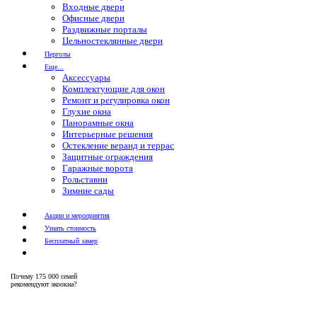
Входные двери
Офисные двери
Раздвижные порталы
Цельностеклянные двери
Перголы
Еще...
Аксессуары
Комплектующие для окон
Ремонт и регулировка окон
Глухие окна
Панорамные окна
Интерьерные решения
Остекление веранд и террас
Защитные ограждения
Гаражные ворота
Рольставни
Зимние сады
Акции и мероприятия
Узнать стоимость
Бесплатный замер
Почему
175 000 семей
рекомендуют экоокна?