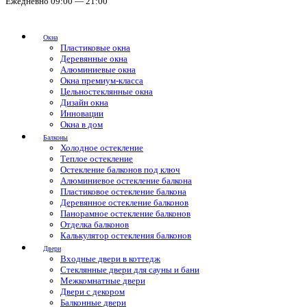
Ежедневно 09:00 — 21:00
Окна
Пластиковые окна
Деревянные окна
Алюминиевые окна
Окна премиум-класса
Цельностеклянные окна
Дизайн окна
Инновации
Окна в дом
Балконы
Холодное остекление
Теплое остекление
Остекление балконов под ключ
Алюминиевое остекление балкона
Пластиковое остекление балкона
Деревянное остекление балконов
Панорамное остекление балконов
Отделка балконов
Калькулятор остекления балконов
Двери
Входные двери в коттедж
Стеклянные двери для сауны и бани
Межкомнатные двери
Двери с декором
Балконные двери