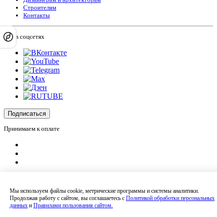
Строителям
Контакты
Мы в соцсетях
Подписаться
Принимаем к оплате
Оплатить заказ
Оставляя на сайте свои контактные данные, Вы даете согласие на обработку
Мы используем файлы cookie, метрические программы и системы аналитики.
своих персональных данных в соответствии с
политикой
Продолжая работу с сайтом, вы соглашаетесь с
Политикой обработки персональных
конфиденциальности
.
данных
и
Правилами пользования сайтом.
Сайт не является публичной офертой и носит информационный характер.