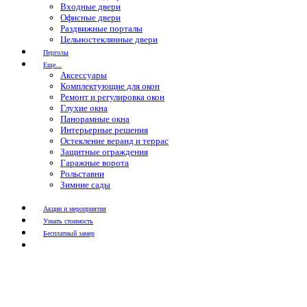
Входные двери
Офисные двери
Раздвижные порталы
Цельностеклянные двери
Перголы
Еще...
Аксессуары
Комплектующие для окон
Ремонт и регулировка окон
Глухие окна
Панорамные окна
Интерьерные решения
Остекление веранд и террас
Защитные ограждения
Гаражные ворота
Рольставни
Зимние сады
Акции и мероприятия
Узнать стоимость
Бесплатный замер