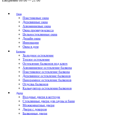
Ежедневно 09:00 — 21:00
Окна
Пластиковые окна
Деревянные окна
Алюминиевые окна
Окна премиум-класса
Цельностеклянные окна
Дизайн окна
Инновации
Окна в дом
Балконы
Холодное остекление
Теплое остекление
Остекление балконов под ключ
Алюминиевое остекление балкона
Пластиковое остекление балкона
Деревянное остекление балконов
Панорамное остекление балконов
Отделка балконов
Калькулятор остекления балконов
Двери
Входные двери в коттедж
Стеклянные двери для сауны и бани
Межкомнатные двери
Двери с декором
Балконные двери